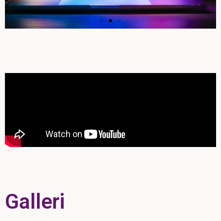
Är internet ett
gömställe?
Behövs det verkligen
försiktighetsåtgärder när man pratar i
ett internetforum?
Klicka här
Galleri