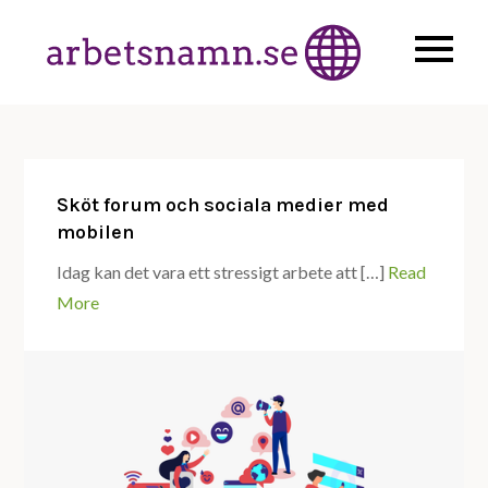
Skip
to
Läs om
arbets
content
internetforum
din största
möjliggörare
Sköt forum och sociala medier med
mobilen
Idag kan det vara ett stressigt arbete att […]
Read
More