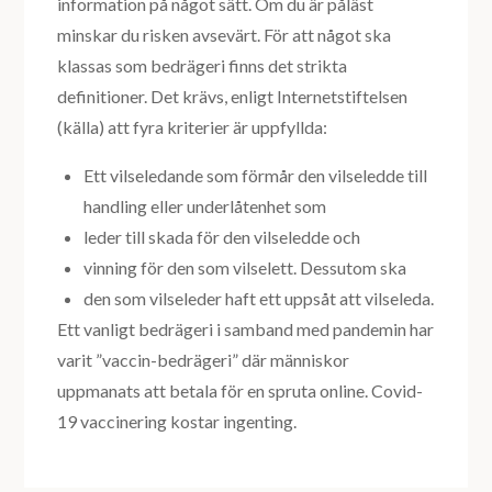
information på något sätt. Om du är påläst
minskar du risken avsevärt. För att något ska
klassas som bedrägeri finns det strikta
definitioner. Det krävs, enligt Internetstiftelsen
(källa) att fyra kriterier är uppfyllda:
Ett vilseledande som förmår den vilseledde till
handling eller underlåtenhet som
leder till skada för den vilseledde och
vinning för den som vilselett. Dessutom ska
den som vilseleder haft ett uppsåt att vilseleda.
Ett vanligt bedrägeri i samband med pandemin har
varit ”vaccin-bedrägeri” där människor
uppmanats att betala för en spruta online. Covid-
19 vaccinering kostar ingenting.