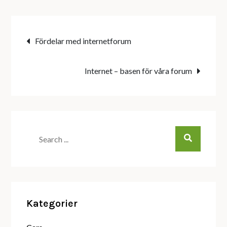
Inläggsnavigering
Fördelar med internetforum
Internet – basen för våra forum
Search
for:
Kategorier