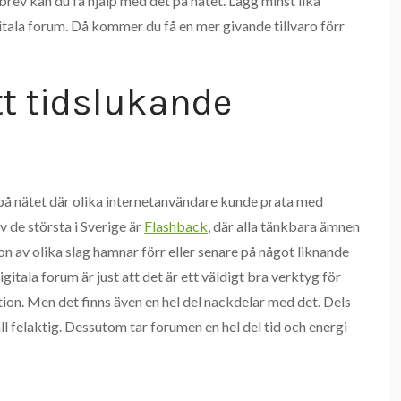
 brev kan du få hjälp med det på nätet. Lägg minst lika
itala forum. Då kommer du få en mer givande tillvaro förr
tt tidslukande
å nätet där olika internetanvändare kunde prata med
v de största i Sverige är
Flashback
, där alla tänkbara ämnen
on av olika slag hamnar förr eller senare på något liknande
itala forum är just att det är ett väldigt bra verktyg för
ion. Men det finns även en hel del nackdelar med det. Dels
ll felaktig. Dessutom tar forumen en hel del tid och energi