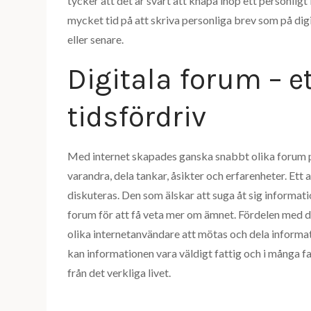
tycker att det är svårt att knåpa ihop ett personligt
mycket tid på att skriva personliga brev som på dig
eller senare.
Digitala forum – e
tidsfördriv
Med internet skapades ganska snabbt olika forum p
varandra, dela tankar, åsikter och erfarenheter. Ett a
diskuteras. Den som älskar att suga åt sig informati
forum för att få veta mer om ämnet. Fördelen med dig
olika internetanvändare att mötas och dela informat
kan informationen vara väldigt fattig och i många fa
från det verkliga livet.