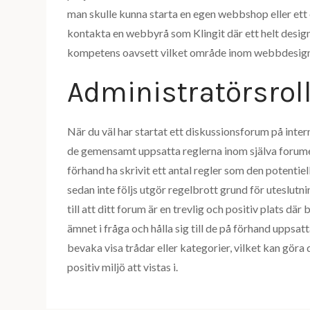
man skulle kunna starta en egen webbshop eller ett 
kontakta en webbyrå som Klingit där ett helt design
kompetens oavsett vilket område inom webbdesign 
Administratörsrol
När du väl har startat ett diskussionsforum på intern
de gemensamt uppsatta reglerna inom själva forumet f
förhand ha skrivit ett antal regler som den potent
sedan inte följs utgör regelbrott grund för uteslutni
till att ditt forum är en trevlig och positiv plats d
ämnet i fråga och hålla sig till de på förhand uppsa
bevaka visa trådar eller kategorier, vilket kan göra d
positiv miljö att vistas i.