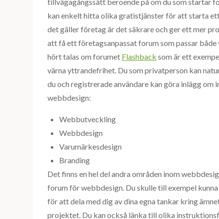
tillvägagångssätt beroende på om du som startar for
kan enkelt hitta olika gratistjänster för att starta 
det gäller företag är det säkrare och ger ett mer pr
att få ett företagsanpassat forum som passar både
hört talas om forumet
Flashback
som är ett exempel
värna yttrandefrihet. Du som privatperson kan natu
du och registrerade användare kan göra inlägg om 
webbdesign:
Webbutveckling
Webbdesign
Varumärkesdesign
Branding
Det finns en hel del andra områden inom webbdesign
forum för webbdesign. Du skulle till exempel kunna
för att dela med dig av dina egna tankar kring ämnet,
projektet. Du kan också länka till olika instruktions